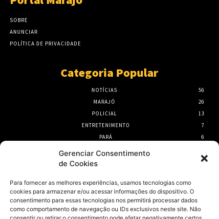
SOBRE
ANUNCIAR
POLÍTICA DE PRIVACIDADE
Categoria Popular
NOTÍCIAS
56
MARAJÓ
26
POLICIAL
13
ENTRETENIMENTO
7
PARÁ
6
PORTEL
6
Gerenciar Consentimento
de Cookies
- Publicidade -
Para fornecer as melhores experiências, usamos tecnologias como
cookies para armazenar e/ou acessar informações do dispositivo. O
consentimento para essas tecnologias nos permitirá processar dados
como comportamento de navegação ou IDs exclusivos neste site. Não
consentir ou retirar o consentimento pode afetar negativamente certos