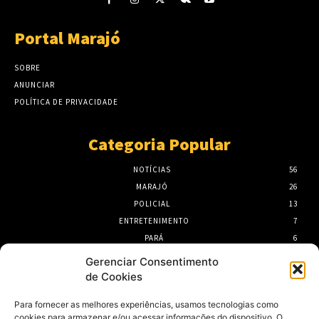
Portal Marajó
SOBRE
ANUNCIAR
POLÍTICA DE PRIVACIDADE
Categoria Popular
NOTÍCIAS
56
MARAJÓ
26
POLICIAL
13
ENTRETENIMENTO
7
PARÁ
6
PORTEL
6
Gerenciar Consentimento
de Cookies
- Publicidade -
Para fornecer as melhores experiências, usamos tecnologias como
cookies para armazenar e/ou acessar informações do dispositivo. O