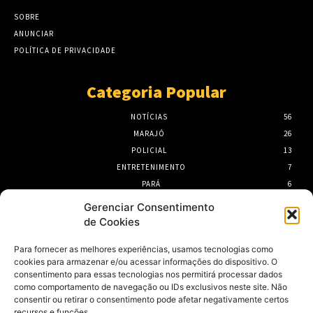
SOBRE
ANUNCIAR
POLÍTICA DE PRIVACIDADE
Categoria Popular
NOTÍCIAS
56
MARAJÓ
26
POLICIAL
13
ENTRETENIMENTO
7
PARÁ
6
PORTEL
6
Gerenciar Consentimento
de Cookies
- Publicidade -
Para fornecer as melhores experiências, usamos tecnologias como
cookies para armazenar e/ou acessar informações do dispositivo. O
consentimento para essas tecnologias nos permitirá processar dados
como comportamento de navegação ou IDs exclusivos neste site. Não
consentir ou retirar o consentimento pode afetar negativamente certos
recursos e funções.