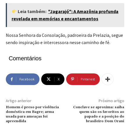
Leia também:
"Jagarajó": A Amazônia profunda
revelada em memórias e encantamentos
Nossa Senhora da Consolação, padroeira da Prelazia, segue
sendo inspiração e intercessora nesse caminho de fé.
Comentários
Facebook
X
Pinterest
Artigo anterior
Próximo artigo
Homem é preso por violência
Conclave se aproxima: saiba
doméstica em Bagre; arma
quem são os favoritos ao
usada para ameaças foi
papado e a posição do
apreendida
brasileiro Dom Orani