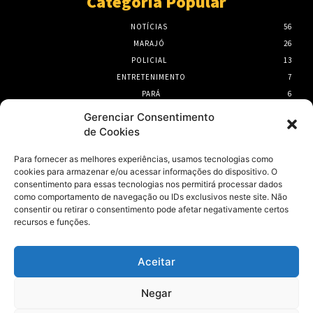
Categoria Popular
NOTÍCIAS
56
MARAJÓ
26
POLICIAL
13
ENTRETENIMENTO
7
PARÁ
6
PORTEL
6
Gerenciar Consentimento
de Cookies
- Publicidade -
Para fornecer as melhores experiências, usamos tecnologias como
cookies para armazenar e/ou acessar informações do dispositivo. O
consentimento para essas tecnologias nos permitirá processar dados
como comportamento de navegação ou IDs exclusivos neste site. Não
consentir ou retirar o consentimento pode afetar negativamente certos
recursos e funções.
Aceitar
Negar