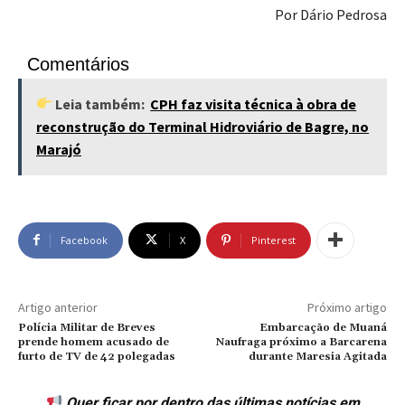
Por Dário Pedrosa
Comentários
Leia também:
CPH faz visita técnica à obra de
reconstrução do Terminal Hidroviário de Bagre, no
Marajó
Facebook
X
Pinterest
Artigo anterior
Próximo artigo
Polícia Militar de Breves
Embarcação de Muaná
prende homem acusado de
Naufraga próximo a Barcarena
furto de TV de 42 polegadas
durante Maresia Agitada
Quer ficar por dentro das últimas notícias em