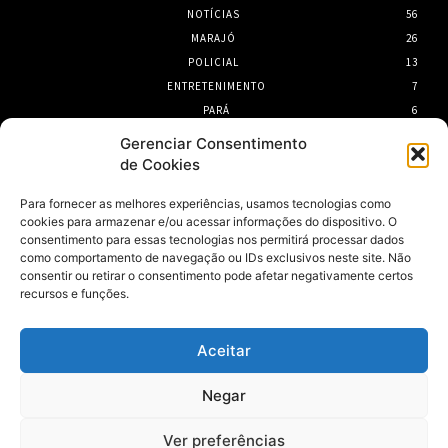
NOTÍCIAS
56
MARAJÓ
26
POLICIAL
13
ENTRETENIMENTO
7
PARÁ
6
PORTEL
6
Gerenciar Consentimento
de Cookies
- Publicidade -
Para fornecer as melhores experiências, usamos tecnologias como
cookies para armazenar e/ou acessar informações do dispositivo. O
consentimento para essas tecnologias nos permitirá processar dados
como comportamento de navegação ou IDs exclusivos neste site. Não
consentir ou retirar o consentimento pode afetar negativamente certos
recursos e funções.
Aceitar
Negar
Ver preferências