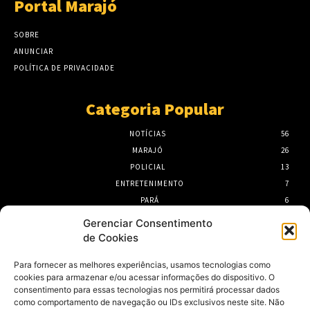
Portal Marajó
SOBRE
ANUNCIAR
POLÍTICA DE PRIVACIDADE
Categoria Popular
NOTÍCIAS
56
MARAJÓ
26
POLICIAL
13
ENTRETENIMENTO
7
PARÁ
6
PORTEL
6
Gerenciar Consentimento
de Cookies
- Publicidade -
Para fornecer as melhores experiências, usamos tecnologias como
cookies para armazenar e/ou acessar informações do dispositivo. O
consentimento para essas tecnologias nos permitirá processar dados
como comportamento de navegação ou IDs exclusivos neste site. Não