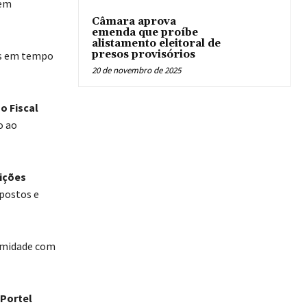
sem
Câmara aprova
emenda que proíbe
alistamento eleitoral de
presos provisórios
as em tempo
20 de novembro de 2025
o Fiscal
o ao
uições
mpostos e
rmidade com
 Portel