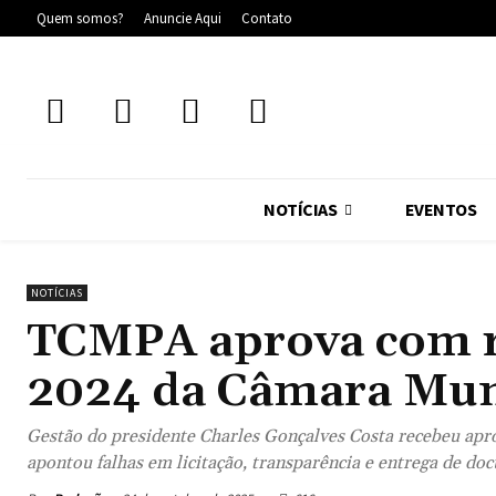
Quem somos?
Anuncie Aqui
Contato
NOTÍCIAS
EVENTOS
NOTÍCIAS
TCMPA aprova com re
2024 da Câmara Muni
Gestão do presidente Charles Gonçalves Costa recebeu apr
apontou falhas em licitação, transparência e entrega de do