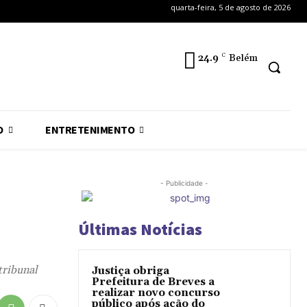
quarta-feira, 5 de agosto de 2026
24.9
C
Belém
O
ENTRETENIMENTO
- Publicidade -
Últimas Notícias
tribunal
Justiça obriga
Prefeitura de Breves a
realizar novo concurso
público após ação do