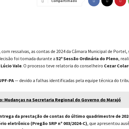
Compartilhado
 com ressalvas, as contas de 2024 da Câmara Municipal de Portel,
 decisão foi tomada durante a
52ª Sessão Ordinária do Pleno
, rea
e
Lúcio Vale
. O processo teve relatoria do conselheiro
Cezar Colar
 UPF-PA
— devido a falhas identificadas pela equipe técnica do trib
o: Mudanças na Secretaria Regional do Governo do Marajó
ntrega da prestação de contas do último quadrimestre de 202
ório eletrônico (Pregão SRP nº 003/2024-C)
, que apresentou aus