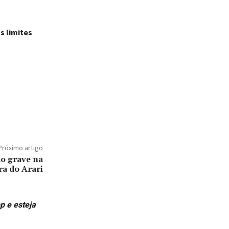
s limites
Próximo artigo
do grave na
a do Arari
p e esteja