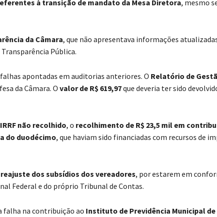
eferentes à transição de mandato da Mesa Diretora
, mesmo 
arência da Câmara
, que não apresentava informações atualizad
 Transparência Pública.
 falhas apontadas em auditorias anteriores. O
Relatório de Gestã
efesa da Câmara. O
valor de R$ 619,97
que deveria ter sido devolvid
 IRRF não recolhido
, o
recolhimento de R$ 23,5 mil em contrib
ma do duodécimo
, que haviam sido financiadas com recursos de i
e reajuste dos subsídios dos vereadores
, por estarem em confo
nal Federal e do próprio Tribunal de Contas.
a falha na contribuição ao
Instituto de Previdência Municipal de