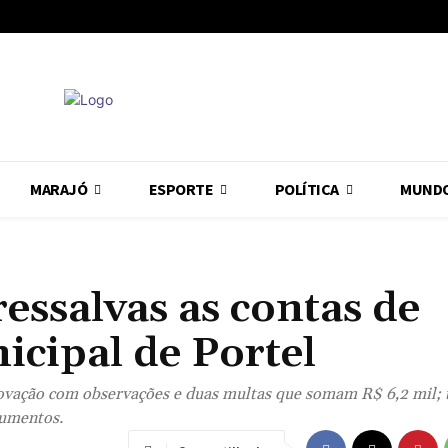
MARAJÓ
ESPORTE
POLÍTICA
MUND
ssalvas as contas de
cipal de Portel
ovação com observações e duas multas que somam R$ 6,2 mil; 
cumentos.