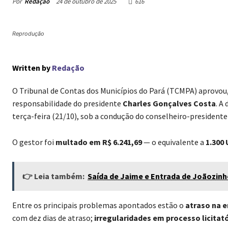
Por
Redação
24 de outubro de 2025
616
Reprodução
Written by
Redação
O Tribunal de Contas dos Municípios do Pará (TCMPA) aprovou,
responsabilidade do presidente
Charles Gonçalves Costa
. A
terça-feira (21/10), sob a condução do conselheiro-president
O gestor foi
multado em R$ 6.241,69
— o equivalente a
1.300
👉 Leia também:
Saída de Jaime e Entrada de Joãozinh
Entre os principais problemas apontados estão o
atraso na e
com dez dias de atraso;
irregularidades em processo licitat