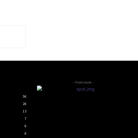
- Publicidade -
56
26
13
7
6
6